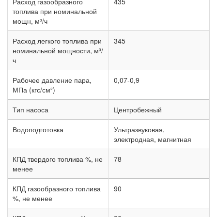
Расход газообразного
435
топлива при номинальной
мощн, м³/ч
Расход легкого топлива при
345
номинальной мощности, м³/
ч
Рабочее давление пара,
0,07-0,9
МПа (кгс/см²)
Тип насоса
Центробежный
Водоподготовка
Ультразвуковая,
электродная, магнитная
КПД твердого топлива %, не
78
менее
КПД газообразного топлива
90
%, не менее