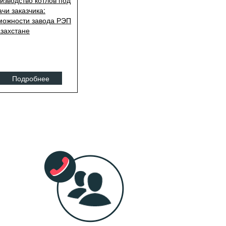
изводство котлов под
ачи заказчика:
можности завода РЭП
азахстане
Подробнее