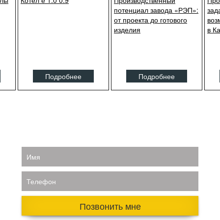
тлы
Котел е 1.0 0.9
Производственный
Про
потенциал завода «РЭП»:
зад
от проекта до готового
воз
изделия
в К
Подробнее
Подробнее
Имя
Телефон
Позвонить мне