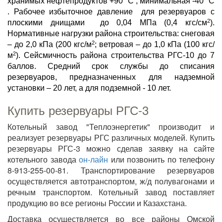
хранимых нефтепродуктов +90 °С , минимальная -40 °С
. Рабочее избыточное давление для резервуаров с
2
плоскими днищами до 0,04 МПа (0,4 кгс/см
).
Нормативные нагрузки района строительства: снеговая
2
– до 2,0 кПа (200 кгс/м
; ветровая – до 1,0 кПа (100 кгс/
2
м
). Сейсмичность района строительства РГС-10 до 7
баллов. Средний срок службы до списания
резервуаров, предназначенных для надземной
установки – 20 лет, а для подземной - 10 лет.
Купить резервуары РГС-3
Котельный завод "Теплоэнергетик" производит и
реализует резервуары РГС различных моделей. Купить
резервуары РГС-3 можно сделав заявку на сайте
котельного завода
он-лайн
или позвонить по телефону
8-913-255-00-81. Транспортирование резервуаров
осуществляется автотранспортом, ж/д полувагонами и
речным транспортом. Котельный завод поставляет
продукцию во все регионы России и Казахстана.
Доставка осуществляется во все районы Омской