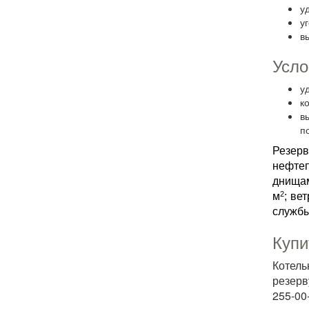
у
уг
в
Усло
у
к
в
п
Резерв
нефтеп
днищам
2
м
; ве
службы
Купи
Котель
резерв
255-00