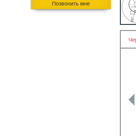
Позвонить мне
Че