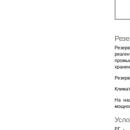
Резе
Резерв
реаге
промыш
хранен
Резерв
Климат
На на
мощнос
Усло
РГ_-__