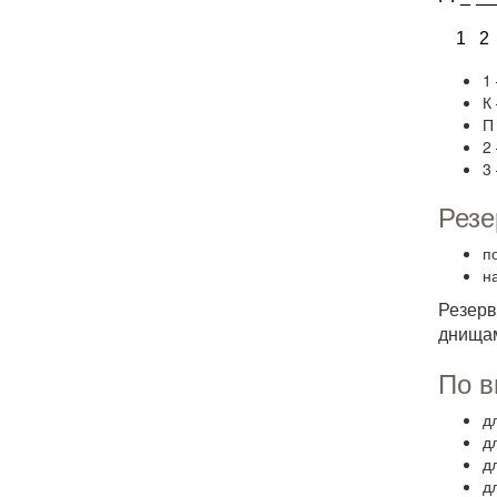
1 2
1
К
П
2
3
Резе
п
н
Резер
днищам
По в
д
д
д
д