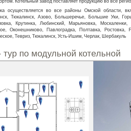
ортом. Котельный завод поставляет продукцию во все регио
ка осуществляется во все районы Омской области, вкл
нск, Тюкалинск, Азово, Большеречье, Большие Уки, Горь
ловка, Крутинка, Любинский, Марьяновка, Москаленки
ое, Оконешниково, Павлоградка, Полтавка, Ростовка, 
еское, Тевриз, Тюкалинск, Усть-Ишим, Черлак, Шербакуль
- тур по модульной котельной