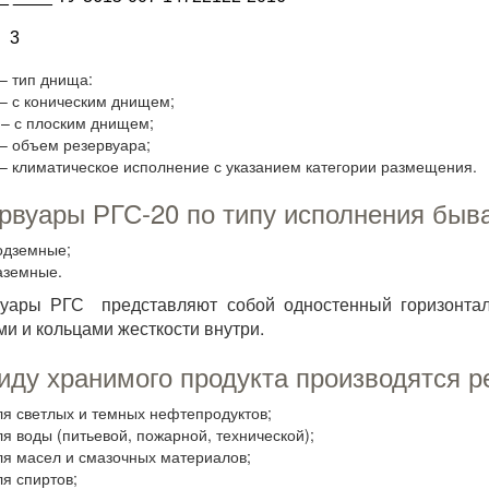
 3
 – тип днища:
 – с коническим днищем;
 – с плоским днищем;
 – объем резервуара;
 – климатическое исполнение с указанием категории размещения.
рвуары РГС-20 по типу исполнения быв
одземные;
аземные.
вуары РГС представляют собой одностенный горизонтал
и и кольцами жесткости внутри.
иду хранимого продукта производятся р
ля светлых и темных нефтепродуктов;
ля воды (питьевой, пожарной, технической);
ля масел и смазочных материалов;
ля спиртов;