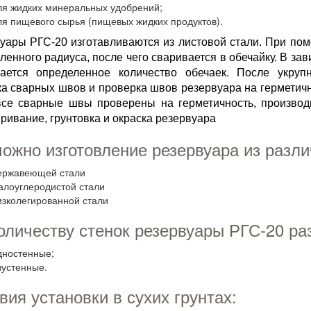
ля жидких минеральных удобрений;
ля пищевого сырья (пищевых жидких продуктов).
уары РГС-20 изготавливаются из листовой стали. При по
ленного радиуса, после чего сваривается в обечайку. В за
ается определенное количество обечаек. После укруп
ка сварных швов и проверка швов резервуара на герметичн
все сварные швы проверены на герметичность, производи
ривание, грунтовка и окраска резервуара
ожно изготовление резервуара из разли
ержавеющей стали
алоуглеродистой стали
изколегированной стали
оличеству стенок резервуары РГС-20 ра
дностенные;
вустенные.
вия установки в сухих грунтах: