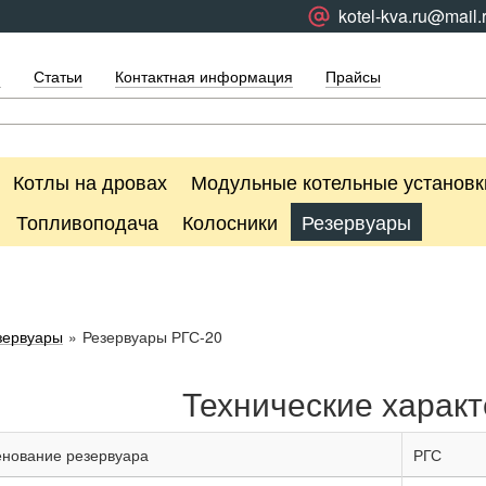
kotel-kva.ru@mail.
я
Статьи
Контактная информация
Прайсы
Котлы на дровах
Модульные котельные установк
Топливоподача
Колосники
Резервуары
зервуары
»
Резервуары РГС-20
Технические характ
нование резервуара
РГС