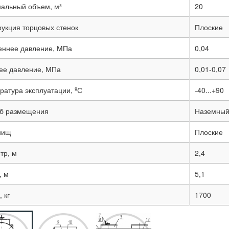
альный объем, м³
20
рукция торцовых стенок
Плоские
еннее давление, МПа
0,04
ее давление, МПа
0,01-0,07
ратура эксплуатации, ºС
-40...+90
б размещения
Наземный
нищ
Плоские
тр, м
2,4
, м
5,1
 кг
1700