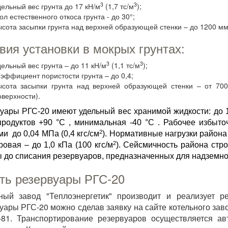
3
3
дельный вес грунта до 17 кН/м
(1,7 тс/м
);
ол естественного откоса грунта - до 30°;
ысота засыпки грунта над верхней образующей стенки – до 1200 мм 
вия установки в мокрых грунтах:
3
3
дельный вес грунта – до 11 кН/м
(1,1 тс/м
);
оэффициент пористости грунта – до 0,4;
ысота засыпки грунта над верхней образующей стенки – от 700
оверхности).
уары РГС-20 имеют удельный вес хранимой жидкости: до 1
родуктов +90 °С , минимальная -40 °С . Рабочее избыт
2
и до 0,04 МПа (0,4 кгс/см
). Нормативные нагрузки района с
2
тровая – до 1,0 кПа (100 кгс/м
). Сейсмичность района стр
 до списания резервуаров, предназначенных для надземной у
ть резервуары РГС-20
ный завод "Теплоэнергетик" производит и реализует 
уары РГС-20 можно сделав заявку на сайте котельного за
-81. Транспортирование резервуаров осуществляется а