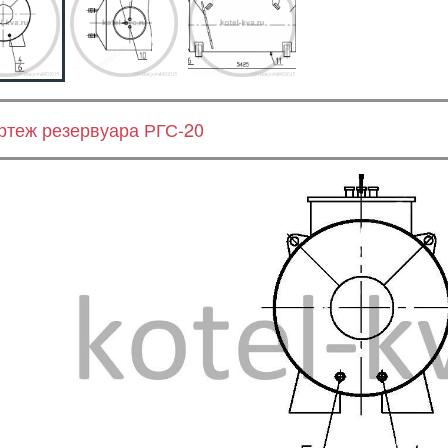
ртеж резервуара РГС-20