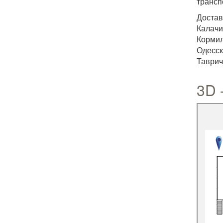
трансп
Достав
Калачи
Корми
Одесск
Таврич
3D 