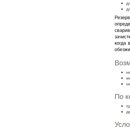
д
д
Резерв
опреде
сварив
зачист
когда 
обезжи
Возм
н
м
н
По к
о
д
Усло