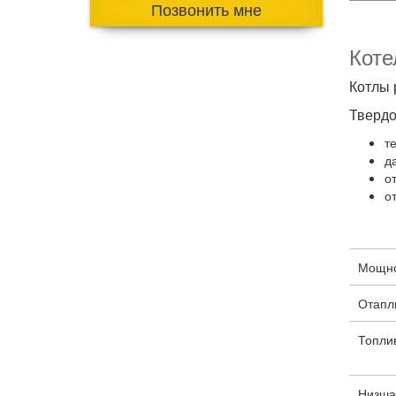
Позвонить мне
Коте
Котлы 
Твердо
т
д
о
о
Мощнос
Отапл
Топли
Низшая