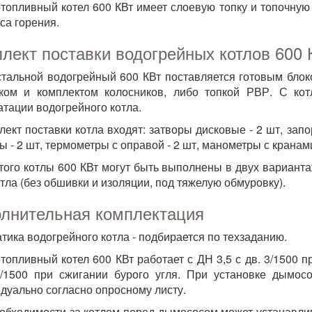
топливный котел 600 КВт имеет слоевую топку и топочную
са горения.
лект поставки водогрейных котлов 600 
стальной водогрейный 600 КВт поставляется готовым блок
ком и комплектом колосников, либо топкой РВР. С кот
атации водогрейного котла.
лект поставки котла входят
: затворы дисковые - 2 шт, зап
ы - 2 шт, термометры с оправой - 2 шт, манометры с кранами 
того котлы 600 КВт могут быть выполнены в двух вариантах
отла (без обшивки и изоляции, под тяжелую обмуровку).
лнительная комплектация
тика водогрейного котла - подбирается по техзаданию.
топливный котел 600 КВт работает с ДН 3,5 с дв. 3/1500 
5/1500 при сжигании бурого угля. При установке дымос
дуально согласно опросному листу.
обходимости за котлом перед дымососом может устанавлив