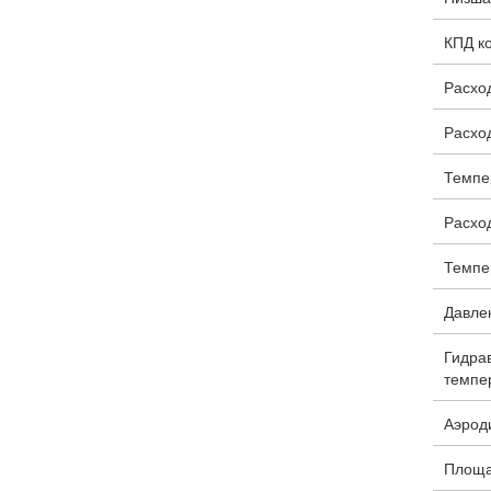
КПД ко
Расход
Расход
Темпе
Расход
Темпе
Давлен
Гидра
темпер
Аэроди
Площа