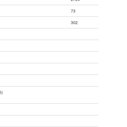
73
302
5)