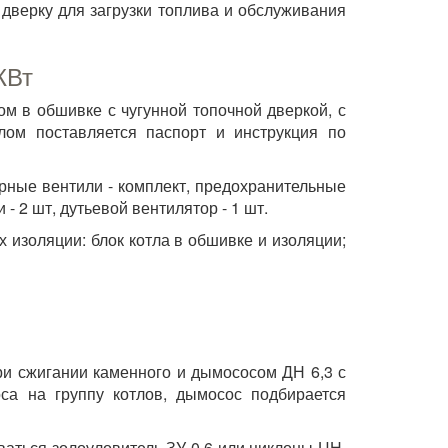
 дверку для загрузки топлива и обслуживания
КВт
ом в обшивке с чугунной топочной дверкой, с
лом поставляется п
аспорт и инструкция по
орные вентили - комплект, предохранительные
- 2 шт, дутьевой вентилятор - 1 шт.
 изоляции: блок котла в обшивке и изоляции;
при сжигании каменного и дымососом ДН 6,3 с
оса на группу котлов, дымосос подбирается
аться золоуловитель ЗУ 0,6 или циклоны ЦН.