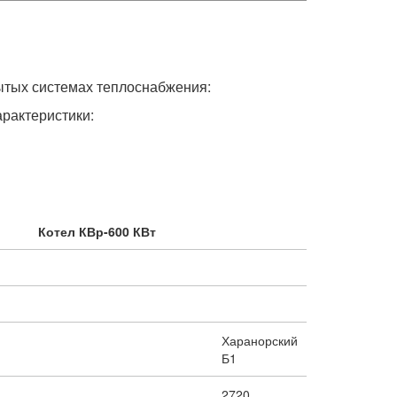
ытых системах теплоснабжения:
рактеристики:
Котел КВр-600 КВт
Харанорский
Б1
2720