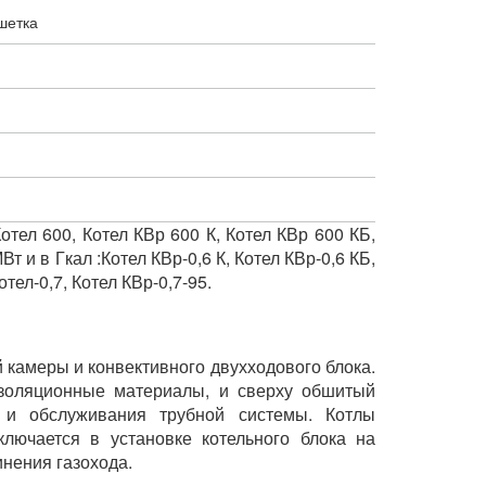
шетка
тел 600, Котел КВр 600 К, Котел КВр 600 КБ,
т и в Гкал :Котел КВр-0,6 К, Котел КВр-0,6 КБ,
отел-0,7, Котел КВр-0,7-95.
й камеры и конвективного двухходового блока.
изоляционные материалы, и сверху обшитый
 и обслуживания трубной системы. Котлы
лючается в установке котельного блока на
нения газохода.