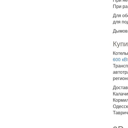
При ра
Для об
для по
Дымова
Купи
Котель
600 кВ
Транс
автотр
регион
Достав
Калачи
Корми
Одесск
Таврич