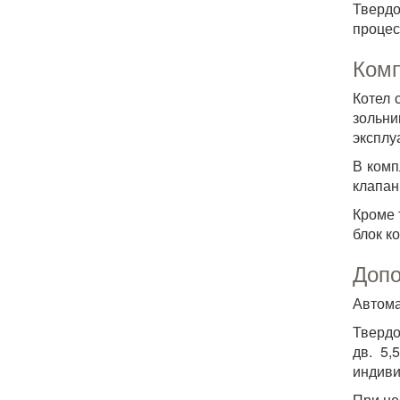
Твердо
процес
Комп
Котел 
зольни
эксплу
В комп
клапан
Кроме 
блок к
Допо
Автома
Твердо
дв. 5,
индиви
При не