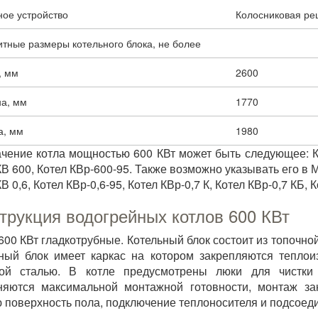
ное устройство
Колосниковая ре
тные размеры котельного блока, не более
, мм
2600
а, мм
1770
а, мм
1980
чение котла мощностью 600 КВт может быть следующее: Ко
В 600, Котел КВр-600-95. Также возможно указывать его в МВ
В 0,6, Котел КВр-0,6-95, Котел КВр-0,7 К, Котел КВр-0,7 КБ, К
трукция водогрейных котлов 600 КВт
600 КВт гладкотрубные. Котельный блок состоит из топочно
ный блок имеет каркас на котором закрепляются тепло
вой сталью. В котле предусмотрены люки для чистки
яются максимальной монтажной готовности, монтаж зак
 поверхность пола, подключение теплоносителя и подсоеди