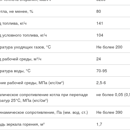
тла, не менее, %
80
 топлива, кг/ч
141
 условного топлива, кг/ч
104
ратура уходящих газов, °C
Не более 200
 рабочей среды, м³/ч
24
ратура воды, °C
70-95
ие рабочей среды, МПа (кгс/cм²)
2,5-6
влическое сопротивление котла при перепаде
не более 0,05 (0,
атур 25°C, МПа (кгс/cм²)
намическое сопротивление, Па (мм. вод. ст.)
Не более 390
дь зеркала горения, м²
1,7