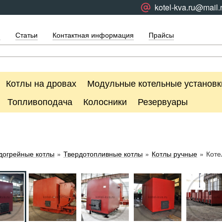
kotel-kva.ru@mail.
я
Статьи
Контактная информация
Прайсы
Котлы на дровах
Модульные котельные установк
Топливоподача
Колосники
Резервуары
догрейные котлы
»
Твердотопливные котлы
»
Котлы ручные
»
Коте