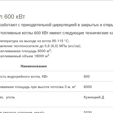
л 600 кВт
работают с принудительной циркуляцией в закрытых и откр
топливные котлы 600 КВт имеют следующие технические ха
емпература на выходе из котла 95-115 °С;
авление теплоносителя до 0,6 (6,0) МПа (кгс/см);
2
тапливаемая площадь 6000 м
;
3
тапливаемый объем 18000 м
.
Наименование
ть водогрейного котла, КВт
600
иваемая площадь при высоте потолка 3 м, м²
6000
во, уголь
Кузнецкий Д
 теплота сгорания, ккал/ч
5230