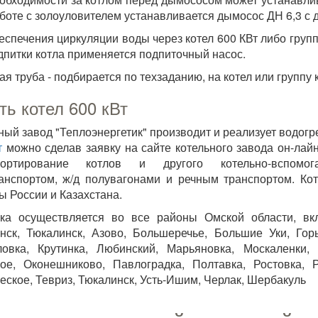
боте с золоуловителем устанавливается дымосос ДН 6,3 с дв
еспечения циркуляции воды через котел 600 КВт либо груп
дпитки котла применяется подпиточный насос.
я труба - подбирается по техзаданию, на котел или группу 
ть котел 600 кВт
ный завод "Теплоэнергетик" производит и реализует водог
т
можно сделав заявку на сайте котельного завода он-лайн
портирование котлов и другого котельно-вспомога
анспортом, ж/д полувагонами и речным транспортом. Ко
ы России и Казахстана.
ка осуществляется во все районы Омской области, вкл
нск, Тюкалинск, Азово, Большеречье, Большие Уки, Горь
ловка, Крутинка, Любинский, Марьяновка, Москаленки
ое, Оконешниково, Павлоградка, Полтавка, Ростовка, 
еское, Тевриз, Тюкалинск, Усть-Ишим, Черлак, Шербакуль