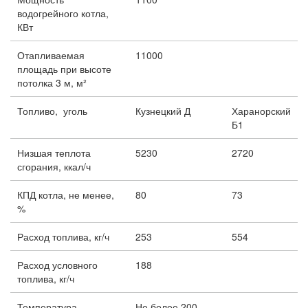
водогрейного котла,
КВт
Отапливаемая
11000
площадь при высоте
потолка 3 м, м²
Топливо, уголь
Кузнецкий Д
Харанорский
Б1
Низшая теплота
5230
2720
сгорания, ккал/ч
КПД котла, не менее,
80
73
%
Расход топлива, кг/ч
253
554
Расход условного
188
топлива, кг/ч
Температура
Не более 200